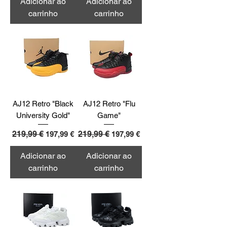
Adicionar ao
Adicionar ao
carrinho
carrinho
AJ12 Retro "Black
AJ12 Retro "Flu
University Gold"
Game"
Preço normal
219,99 €
Preço promocional
Preço normal
219,99 €
Preço promocional
197,99 €
197,99 €
Adicionar ao
Adicionar ao
carrinho
carrinho