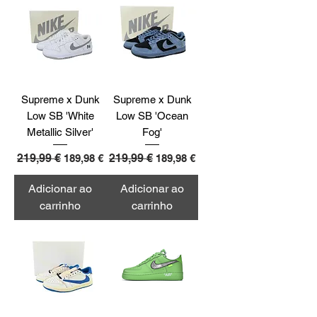
Supreme x Dunk
Supreme x Dunk
Low SB 'White
Low SB 'Ocean
Metallic Silver'
Fog'
Preço normal
219,99 €
Preço promocional
Preço normal
219,99 €
Preço promocional
189,98 €
189,98 €
Adicionar ao
Adicionar ao
carrinho
carrinho