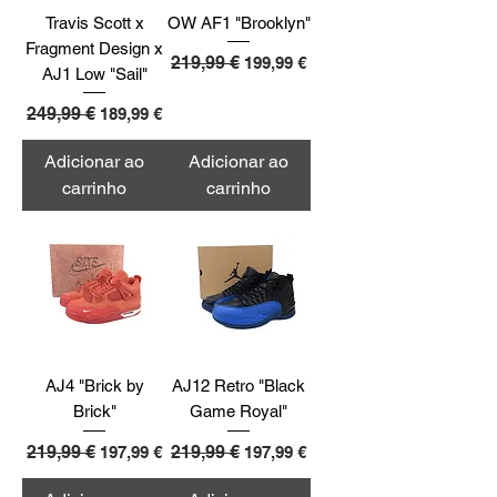
Travis Scott x
OW AF1 "Brooklyn"
Fragment Design x
Preço normal
219,99 €
Preço promocional
199,99 €
AJ1 Low "Sail"
Preço normal
249,99 €
Preço promocional
189,99 €
Adicionar ao
Adicionar ao
carrinho
carrinho
AJ4 "Brick by
AJ12 Retro "Black
Brick"
Game Royal"
Preço normal
219,99 €
Preço promocional
Preço normal
219,99 €
Preço promocional
197,99 €
197,99 €