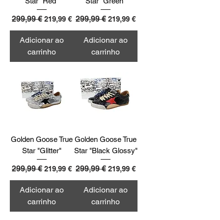
Star "Red"
Star "Green"
Preço normal
299,99 €
Preço promocional
Preço normal
299,99 €
Preço promocional
219,99 €
219,99 €
Adicionar ao
Adicionar ao
carrinho
carrinho
Golden Goose True
Golden Goose True
Star "Glitter"
Star "Black Glossy"
Preço normal
299,99 €
Preço promocional
Preço normal
299,99 €
Preço promocional
219,99 €
219,99 €
Adicionar ao
Adicionar ao
carrinho
carrinho