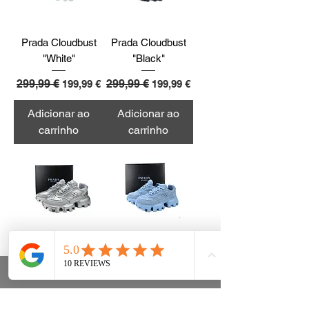
Prada Cloudbust
Prada Cloudbust
"White"
"Black"
Preço normal
299,99 €
Preço promocional
Preço normal
299,99 €
Preço promocional
199,99 €
199,99 €
Adicionar ao
Adicionar ao
carrinho
carrinho
Prada Cloudbust
Prada Cloudbust
"Silvery"
"Celestre"
Preço normal
299,99 €
Preço promocional
Preço normal
299,99 €
Preço promocional
199,99 €
199,99 €