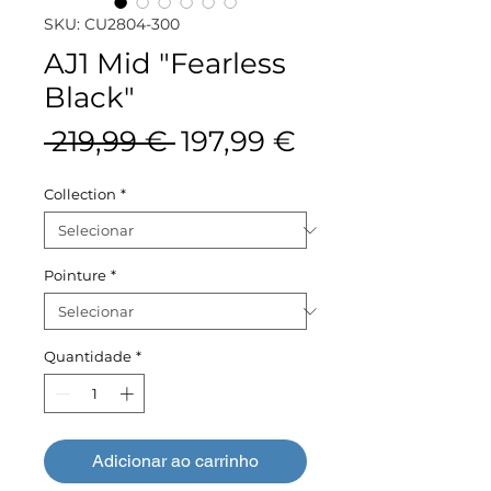
SKU: CU2804-300
AJ1 Mid "Fearless
Black"
Preço
Preço
 219,99 € 
197,99 €
normal
promocional
Collection
*
Pointure
*
Quantidade
*
Adicionar ao carrinho