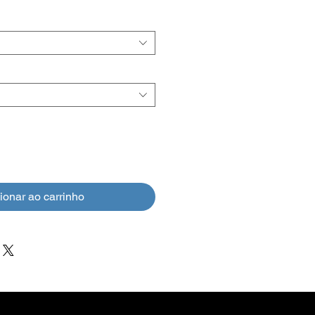
normal
promocional
ionar ao carrinho