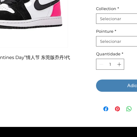
Collection
*
Selecionar
Pointure
*
Selecionar
Quantidade
*
Valentines Day”情人节 东莞版乔丹1代
Adic