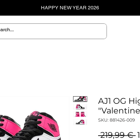
HAPPY NEW YEAR 2026
AJ1 OG Hi
"Valentin
SKU: 881426-009
P
 219,99 € 