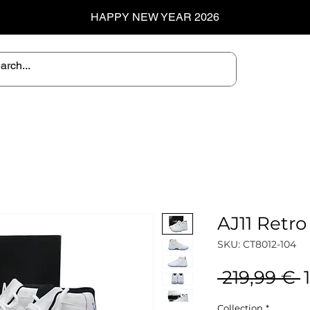
HAPPY NEW YEAR 2026
AJ11 Retro
SKU: CT8012-104
P
 219,99 € 
Collection
*