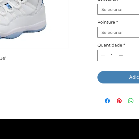
Selecionar
Pointure
*
Selecionar
Quantidade
*
ue'
Adic