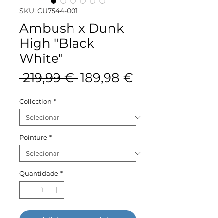
SKU: CU7544-001
Ambush x Dunk
High "Black
White"
Preço
Preço
 219,99 € 
189,98 €
normal
promocional
Collection
*
Pointure
*
Quantidade
*