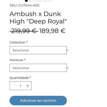
SKU: CU7544-400
Ambush x Dunk
High "Deep Royal"
Preço
Preço
 219,99 € 
189,98 €
normal
promocional
Collection
*
Pointure
*
Quantidade
*
Adicionar ao carrinho