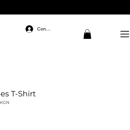
Connectez-vous
es T-Shirt
BKGN
eço