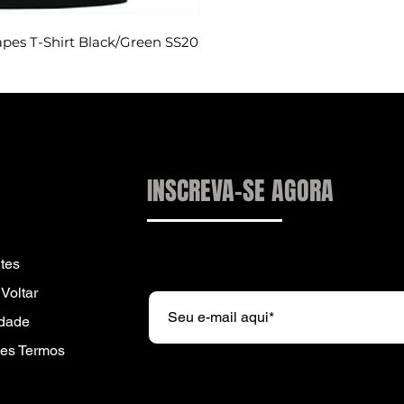
pes T-Shirt Black/Green SS20
INSCREVA-SE AGORA
Subscreva a nossa newsletter e r
tes
Voltar
idade
es Termos