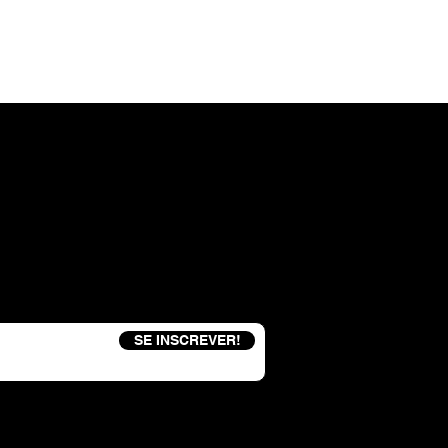
eceba um código de desconto de 15%
SE INSCREVER!