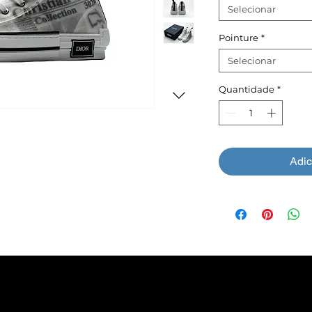
Selecionar
Pointure
*
Selecionar
Quantidade
*
Adic