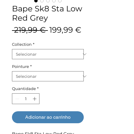
Bape Sk8 Sta Low
Red Grey
Preço
Preço
 219,99 € 
199,99 €
normal
promocional
Collection
*
Pointure
*
Quantidade
*
Adicionar ao carrinho
Bape Sk8 Sta Low Red Grey