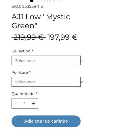
SKU: 553558-113
AJ1 Low "Mystic
Green"
Preço
Preço
 219,99 € 
197,99 €
normal
promocional
Collection
*
Pointure
*
Quantidade
*
Adicionar ao carrinho