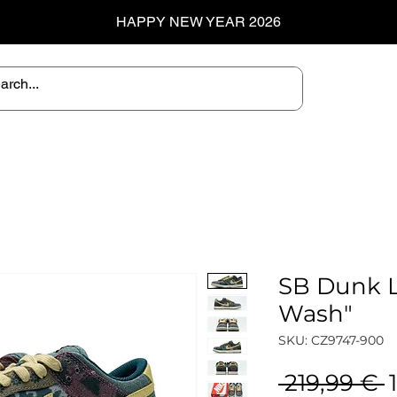
HAPPY NEW YEAR 2026
SB Dunk 
Wash"
SKU: CZ9747-900
P
 219,99 € 