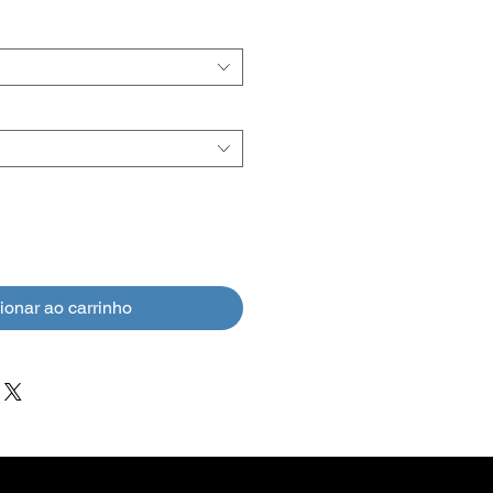
normal
promocional
ionar ao carrinho