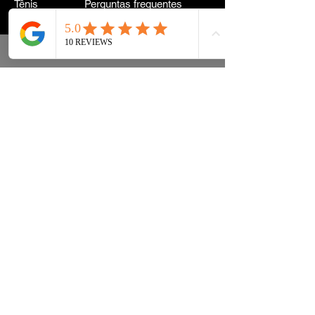
Tênis
Perguntas frequentes
Moda urbana
Entrega e entrega Voltar
Acessórios
política de Privacidade
Instagram
Termos e Condições
Termos
CONTATO PARA
INFORMAÇÕES:
INFO@DRIP2RUE.COM
INSCREVA-SE AGORA
Subscreva a nossa newsletter e receba
um código de desconto de 15%
SE INSCREVER!