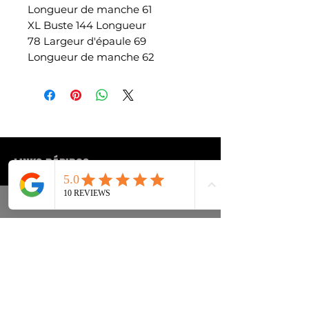
Longueur de manche 61
XL Buste 144 Longueur
78 Largeur d'épaule 69
Longueur de manche 62
LINKS RÁPIDOS
Tênis
Perguntas frequentes
Moda urbana
Entrega e entrega Voltar
Acessórios
política de Privacidade
Instagram
Termos e Condições
Termos