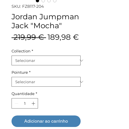
SKU: FZ8117-204
Jordan Jumpman
Jack "Mocha"
Preço
Preço
 219,99 € 
189,98 €
normal
promocional
Collection
*
Pointure
*
Quantidade
*
Adicionar ao carrinho