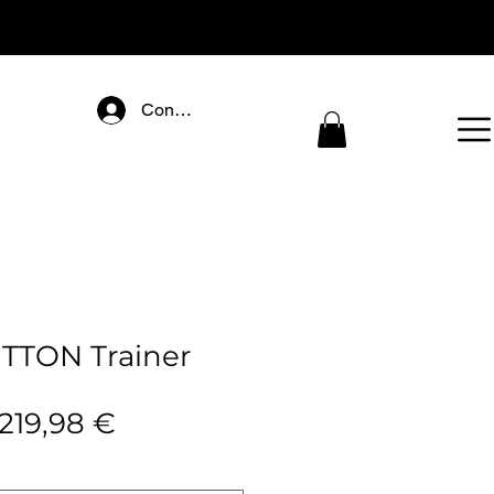
Connectez-vous
TTON Trainer
Preço
Preço
219,98 €
normal
promocional