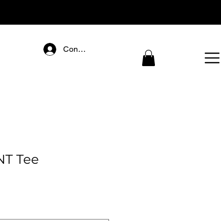
Connectez-vous
T Tee
eço