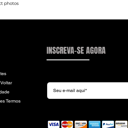
ct photos
INSCREVA-SE AGORA
Subscreva a nossa newsletter e r
tes
Voltar
idade
es Termos