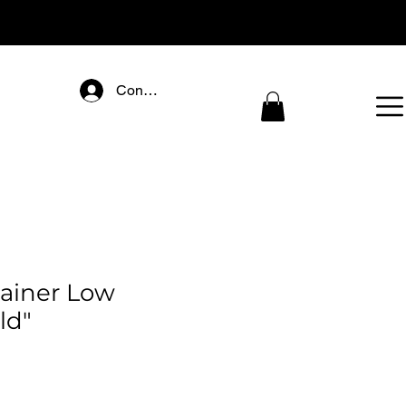
Connectez-vous
rainer Low
ld"
reço