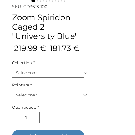
SKU: CD3613-100
Zoom Spiridon
Caged 2
"University Blue"
Preço
Preço
 219,99 € 
181,73 €
normal
promocional
Collection
*
Pointure
*
Quantidade
*