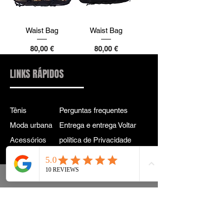
Waist Bag
Waist Bag
Preço
Preço
80,00 €
80,00 €
LINKS RÁPIDOS
Tênis
Perguntas frequentes
Moda urbana
Entrega e entrega Voltar
Acessórios
política de Privacidade
Instagram
Termos e Condições
Termos
CONTATO PARA
INFORMAÇÕES:
INFO@DRIP2RUE.COM