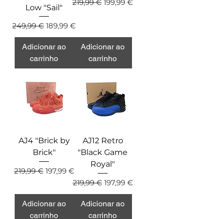
Preço normal
Preço promocional
219,99 €
199,99 €
Low "Sail"
Preço normal
Preço promocional
249,99 €
189,99 €
Adicionar ao
Adicionar ao
carrinho
carrinho
AJ4 "Brick by
AJ12 Retro
Brick"
"Black Game
Royal"
Preço normal
Preço promocional
219,99 €
197,99 €
Preço normal
Preço promocional
219,99 €
197,99 €
Adicionar ao
Adicionar ao
carrinho
carrinho