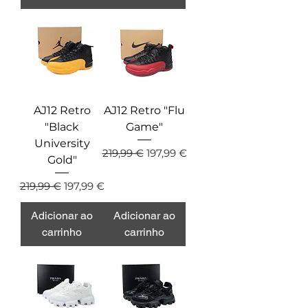
AJ12 Retro
AJ12 Retro "Flu
"Black
Game"
University
Preço normal
Preço promocional
219,99 €
197,99 €
Gold"
Preço normal
Preço promocional
219,99 €
197,99 €
Adicionar ao
Adicionar ao
carrinho
carrinho