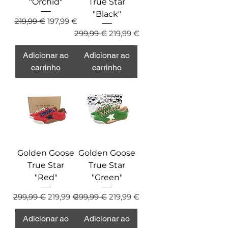
"Orchid"
True Star
"Black"
Preço normal
Preço promocional
219,99 €
197,99 €
Preço normal
Preço promocional
299,99 €
219,99 €
Adicionar ao
Adicionar ao
carrinho
carrinho
Golden Goose
Golden Goose
True Star
True Star
"Red"
"Green"
Preço normal
Preço promocional
Preço normal
Preço promocional
299,99 €
219,99 €
299,99 €
219,99 €
Adicionar ao
Adicionar ao