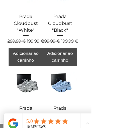
Prada
Prada
Cloudbust
Cloudbust
"White"
"Black"
Preço normal
Preço promocional
Preço normal
Preço promocional
299,99 €
199,99 €
299,99 €
199,99 €
Adicionar ao
Adicionar ao
carrinho
carrinho
Prada
Prada
Cloudbust
Cloudbust
"Silvery"
"Celestre"