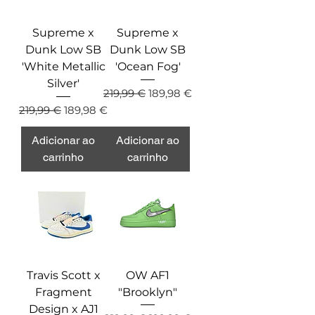
Supreme x
Supreme x
Dunk Low SB
Dunk Low SB
'White Metallic
'Ocean Fog'
Silver'
Preço normal
Preço promocional
219,99 €
189,98 €
Preço normal
Preço promocional
219,99 €
189,98 €
Adicionar ao
Adicionar ao
carrinho
carrinho
Travis Scott x
OW AF1
Fragment
"Brooklyn"
Design x AJ1