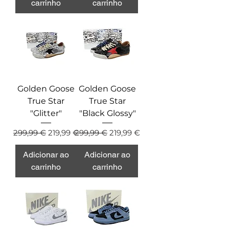
carrinho
carrinho
Golden Goose
Golden Goose
True Star
True Star
"Glitter"
"Black Glossy"
Preço normal
Preço promocional
Preço normal
Preço promocional
299,99 €
219,99 €
299,99 €
219,99 €
Adicionar ao
Adicionar ao
carrinho
carrinho