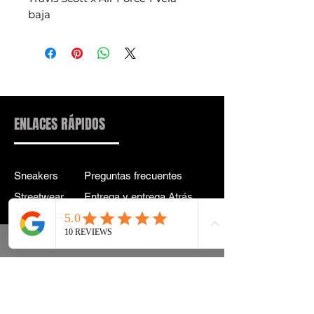
baja
ENLACES RÁPIDOS
Sneakers
Preguntas frecuentes
Streetwear
Entrega y entrega Atrás
Accesorios
política de confidencialidad
Instagram
Términos y condiciones
Términos
info@drip2rue.com