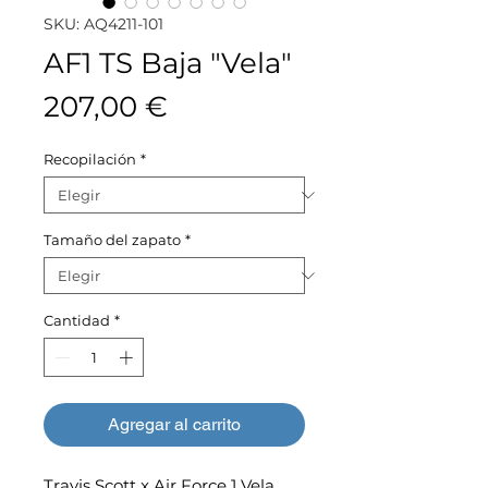
SKU: AQ4211-101
AF1 TS Baja "Vela"
Precio
207,00 €
Recopilación
*
Tamaño del zapato
*
Cantidad
*
Agregar al carrito
Travis Scott x Air Force 1 Vela