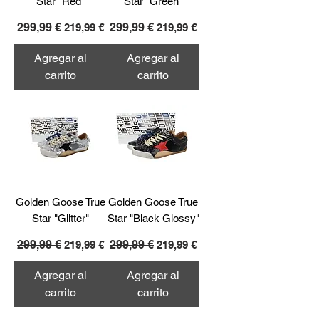
Star "Red"
Star "Green"
Precio
299,99 €
Precio de oferta
Precio
299,99 €
Precio de oferta
219,99 €
219,99 €
Agregar al
Agregar al
carrito
carrito
Golden Goose True
Golden Goose True
Star "Glitter"
Star "Black Glossy"
Precio
299,99 €
Precio de oferta
Precio
299,99 €
Precio de oferta
219,99 €
219,99 €
Agregar al
Agregar al
carrito
carrito