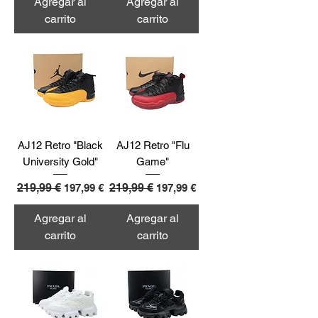
Agregar al
Agregar al
carrito
carrito
AJ12 Retro "Black
AJ12 Retro "Flu
University Gold"
Game"
Precio
219,99 €
Precio de oferta
Precio
219,99 €
Precio de oferta
197,99 €
197,99 €
Agregar al
Agregar al
carrito
carrito