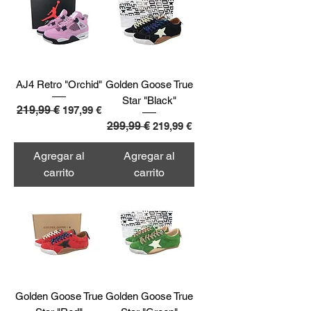
AJ4 Retro "Orchid"
Golden Goose True
Star "Black"
Precio
219,99 €
Precio de oferta
197,99 €
Precio
299,99 €
Precio de oferta
219,99 €
Agregar al
Agregar al
carrito
carrito
Golden Goose True
Golden Goose True