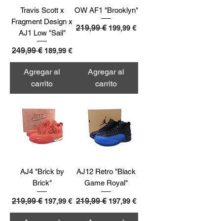
Travis Scott x
OW AF1 "Brooklyn"
Fragment Design x
Precio
219,99 €
Precio de oferta
199,99 €
AJ1 Low "Sail"
Precio
249,99 €
Precio de oferta
189,99 €
Agregar al
Agregar al
carrito
carrito
AJ4 "Brick by
AJ12 Retro "Black
Brick"
Game Royal"
Precio
219,99 €
Precio de oferta
Precio
219,99 €
Precio de oferta
197,99 €
197,99 €