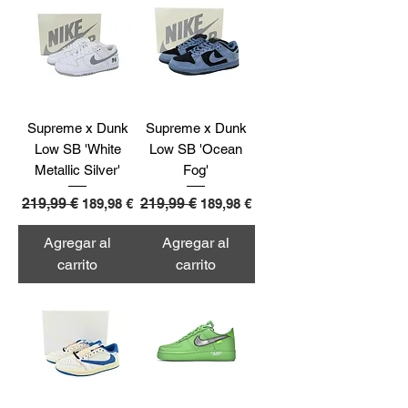
Supreme x Dunk
Supreme x Dunk
Low SB 'White
Low SB 'Ocean
Metallic Silver'
Fog'
Precio
219,99 €
Precio de oferta
Precio
219,99 €
Precio de oferta
189,98 €
189,98 €
Agregar al
Agregar al
carrito
carrito