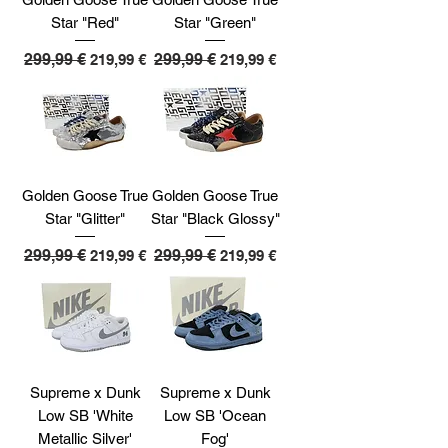
Star "Red"
Star "Green"
Precio
299,99 €
Precio de oferta
Precio
299,99 €
Precio de oferta
219,99 €
219,99 €
Golden Goose True
Golden Goose True
Star "Glitter"
Star "Black Glossy"
Precio
299,99 €
Precio de oferta
Precio
299,99 €
Precio de oferta
219,99 €
219,99 €
Supreme x Dunk
Supreme x Dunk
Low SB 'White
Low SB 'Ocean
Metallic Silver'
Fog'