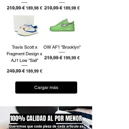
Precio
219,99 €
Precio de oferta
Precio
219,99 €
Precio de oferta
189,98 €
189,98 €
Travis Scott x
OW AF1 "Brooklyn"
Fragment Design x
Precio
219,99 €
Precio de oferta
199,99 €
AJ1 Low "Sail"
Precio
249,99 €
Precio de oferta
189,99 €
Cargar más
100% CALIDAD AL POR MENOR
Queremos que cada pieza de cada artículo se