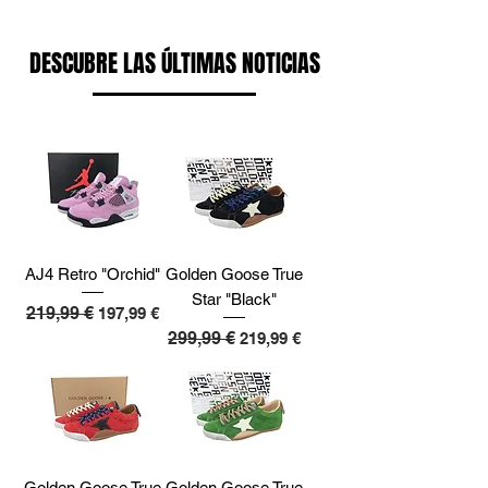
DESCUBRE LAS ÚLTIMAS NOTICIAS
AJ4 Retro "Orchid"
Golden Goose True
Star "Black"
Precio
219,99 €
Precio de oferta
197,99 €
Precio
299,99 €
Precio de oferta
219,99 €
Golden Goose True
Golden Goose True