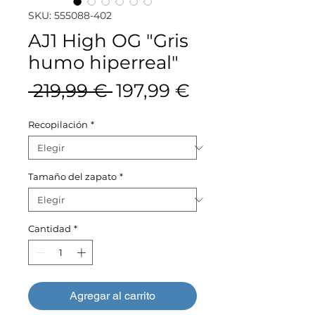
SKU: 555088-402
AJ1 High OG "Gris
humo hiperreal"
Precio
Precio
 219,99 € 
197,99 €
de
Recopilación
*
oferta
Tamaño del zapato
*
Cantidad
*
Agregar al carrito