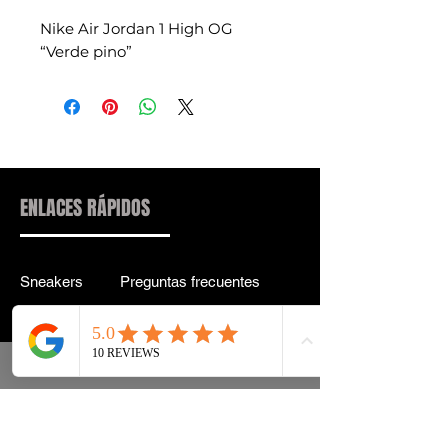
Nike Air Jordan 1 High OG
“Verde pino”
ENLACES RÁPIDOS
Sneakers
Preguntas frecuentes
Streetwear
Entrega y entrega Atrás
Accesorios
política de confidencialidad
Instagram
Términos y condiciones
Términos