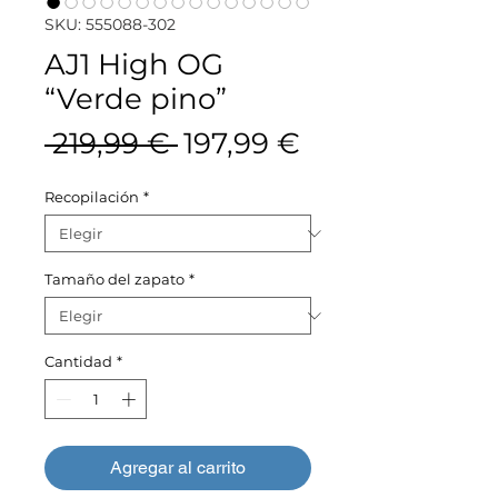
SKU: 555088-302
AJ1 High OG
“Verde pino”
Precio
Precio
 219,99 € 
197,99 €
de
Recopilación
*
oferta
Tamaño del zapato
*
Cantidad
*
Agregar al carrito