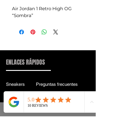
Air Jordan 1 Retro High OG
“Sombra”
ENLACES RÁPIDOS
Sneakers
Preguntas frecuentes
Streetwear
Entrega y entrega Atrás
Accesorios
política de confidencialidad
Instagram
Términos y condiciones
Términos