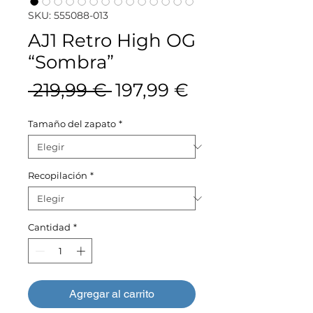
SKU: 555088-013
AJ1 Retro High OG
“Sombra”
Precio
Precio
 219,99 € 
197,99 €
de
Tamaño del zapato
*
oferta
Recopilación
*
Cantidad
*
Agregar al carrito