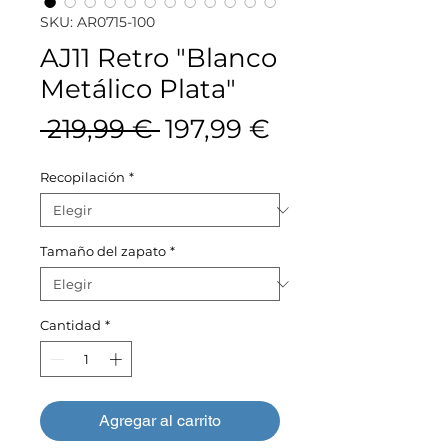
SKU: AR0715-100
AJ11 Retro "Blanco
Metálico Plata"
Precio
Precio
 219,99 € 
197,99 €
de
Recopilación
*
oferta
Tamaño del zapato
*
Cantidad
*
Agregar al carrito