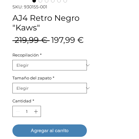
SKU: 930155-001
AJ4 Retro Negro
"Kaws"
Precio
Precio
 219,99 € 
197,99 €
de
Recopilación
*
oferta
Tamaño del zapato
*
Cantidad
*
Agregar al carrito