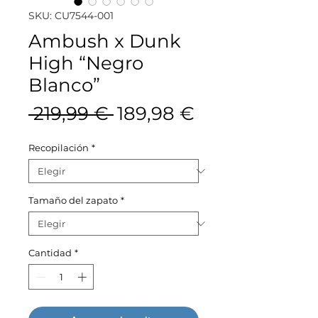
SKU: CU7544-001
Ambush x Dunk
High “Negro
Blanco”
Precio
Precio
 219,99 € 
189,98 €
de
Recopilación
*
oferta
Tamaño del zapato
*
Cantidad
*