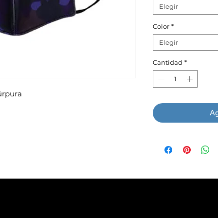
Elegir
Color
*
Elegir
Cantidad
*
úrpura
Ag