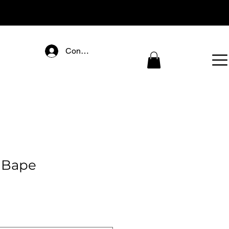
Connectez-vous
a Bape
ecio