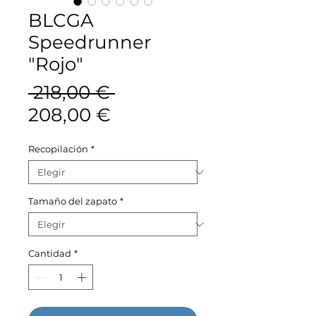
BLCGA
Speedrunner
"Rojo"
Precio
 218,00 € 
Precio
208,00 €
de
Recopilación
*
oferta
Tamaño del zapato
*
Cantidad
*