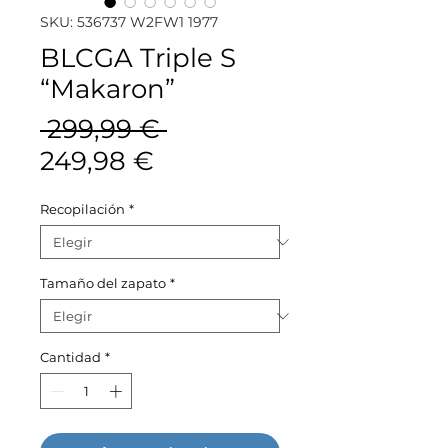
SKU: 536737 W2FW1 1977
BLCGA Triple S
“Makaron”
Precio
 299,99 € 
Precio
249,98 €
de
Recopilación
*
oferta
Tamaño del zapato
*
Cantidad
*