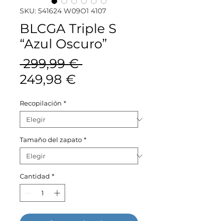
SKU: 541624 W09O1 4107
BLCGA Triple S
“Azul Oscuro”
Precio
 299,99 € 
Precio
249,98 €
de
Recopilación
*
oferta
Tamaño del zapato
*
Cantidad
*