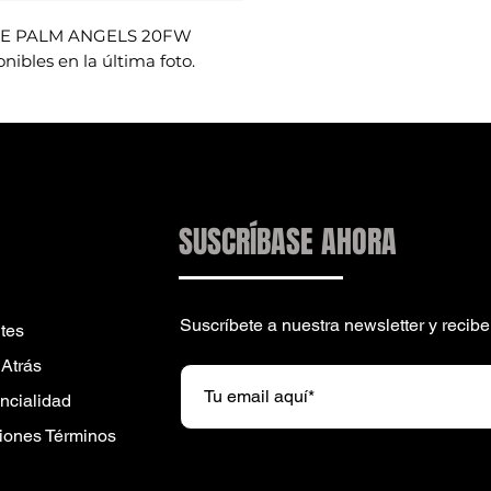
TE PALM ANGELS 20FW
nibles en la última foto.
SUSCRÍBASE AHORA
Suscríbete a nuestra newsletter y reci
tes
 Atrás
encialidad
iones Términos