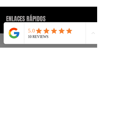
ENLACES RÁPIDOS
Sneakers
Preguntas frecuentes
Streetwear
Entrega y entrega Atrás
Accesorios
política de confidencialidad
Instagram
Términos y condiciones
Términos
info@drip2rue.com
SUSCRÍBASE AHORA