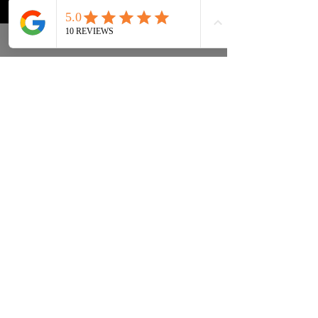
Sneakers
Preguntas frecuentes
Streetwear
Entrega y entrega Atrás
Accesorios
política de confidencialidad
Instagram
Términos y condiciones
Términos
info@drip2rue.com
SUSCRÍBASE AHORA
Suscríbete a nuestra newsletter y recibe
un código de descuento del 15%
¡SUSCRIBIR!