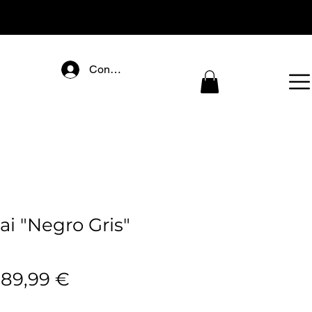
Connectez-vous
ai "Negro Gris"
recio
Precio
189,99 €
de