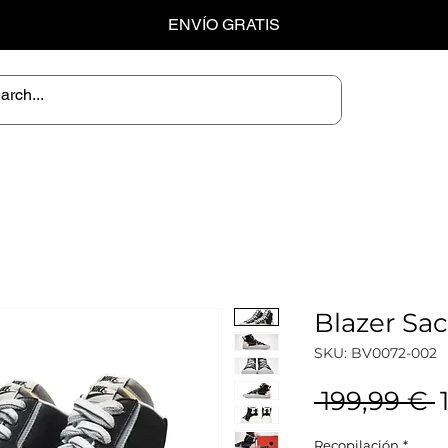
ENVÍO GRATIS
Blazer Sac
SKU: BV0072-002
P
 199,99 € 
Recopilación
*