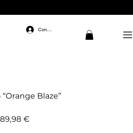
Connectez-vous
 “Orange Blaze”
recio
Precio
189,98 €
de