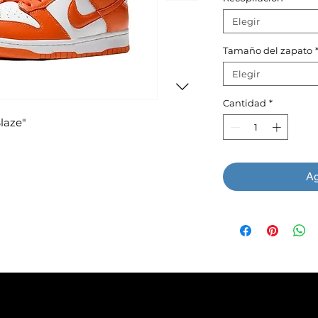
Elegir
Tamaño del zapato
Elegir
Cantidad
*
laze"
Ag