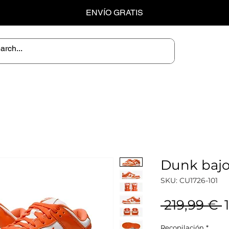
ENVÍO GRATIS
Dunk bajo
SKU: CU1726-101
P
 219,99 € 
Recopilación
*