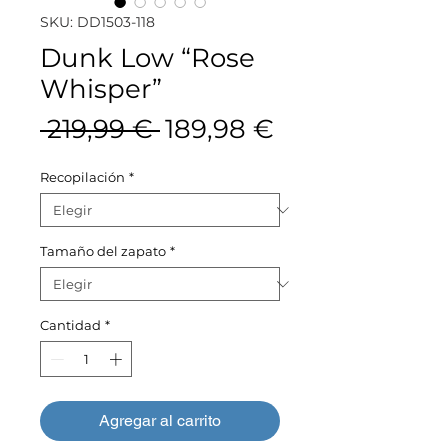
SKU: DD1503-118
Dunk Low “Rose
Whisper”
Precio
Precio
 219,99 € 
189,98 €
de
Recopilación
*
oferta
Tamaño del zapato
*
Cantidad
*
Agregar al carrito