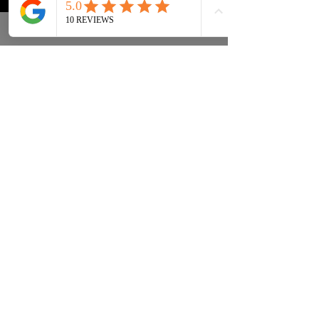
Sneakers
Preguntas frecuentes
Streetwear
Entrega y entrega Atrás
Accesorios
política de confidencialidad
Instagram
Términos y condiciones
Términos
info@drip2rue.com
SUSCRÍBASE AHORA
Suscríbete a nuestra newsletter y recibe
un código de descuento del 15%
¡SUSCRIBIR!