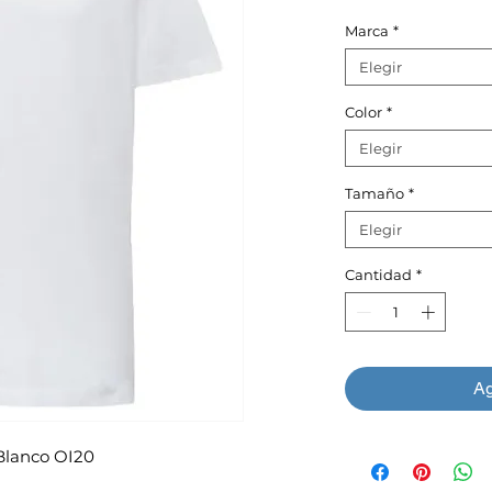
Marca
*
Elegir
Color
*
Elegir
Tamaño
*
Elegir
Cantidad
*
Ag
anco OI20