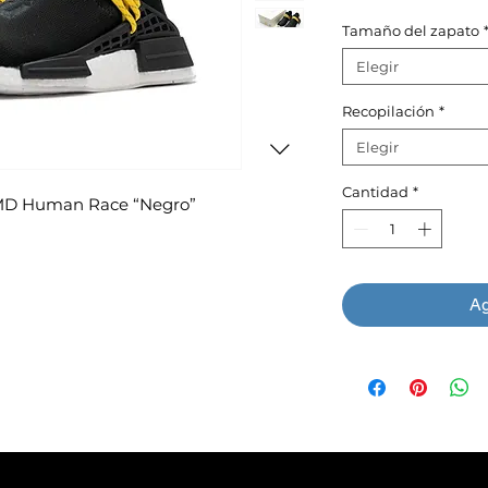
Tamaño del zapato
Elegir
Recopilación
*
Elegir
Cantidad
*
NMD Human Race “Negro”
Ag