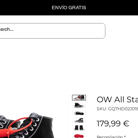
ENVÍO GRATIS
OW All St
SKU: GQ7HD02J01
Pr
179,99 €
Recopilación
*