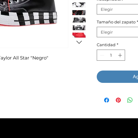
Elegir
Tamaño del zapato
Elegir
Cantidad
*
ylor All Star "Negro"
Ag