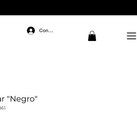
Connectez-vous
ar "Negro"
861
ecio