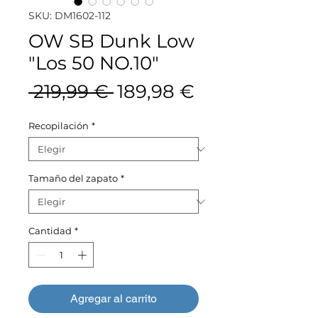
SKU: DM1602-112
OW SB Dunk Low
"Los 50 NO.10"
Precio
Precio
 219,99 € 
189,98 €
de
Recopilación
*
oferta
Tamaño del zapato
*
Cantidad
*
Agregar al carrito