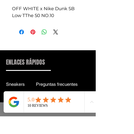
OFF WHITE x Nike Dunk SB
Low TThe 50 NO.10
ENLACES RÁPIDOS
Sneakers
Preguntas frecuentes
Streetwear
Entrega y entrega Atrás
Accesorios
política de confidencialidad
Instagram
Términos y condiciones
Términos