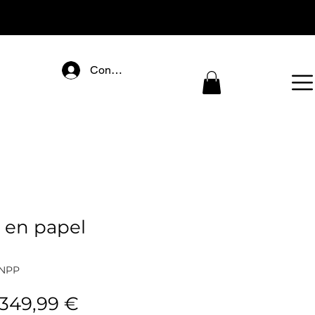
Connectez-vous
 en papel
PNPP
Precio
Precio
349,99 €