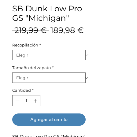
SB Dunk Low Pro
GS "Michigan"
Precio
Precio
 219,99 € 
189,98 €
de
Recopilación
*
oferta
Tamaño del zapato
*
Cantidad
*
Agregar al carrito
SB Dunk Low Pro GS "Michigan"