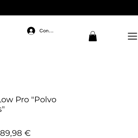
Connectez-vous
ow Pro "Polvo
s"
recio
Precio
189,98 €