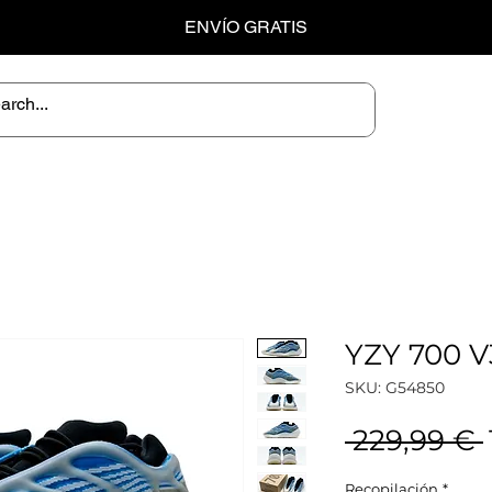
ENVÍO GRATIS
YZY 700 V
SKU: G54850
 229,99 € 
Recopilación
*