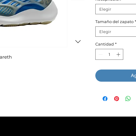
Elegir
Tamaño del zapato
Elegir
Cantidad
*
areth
Ag