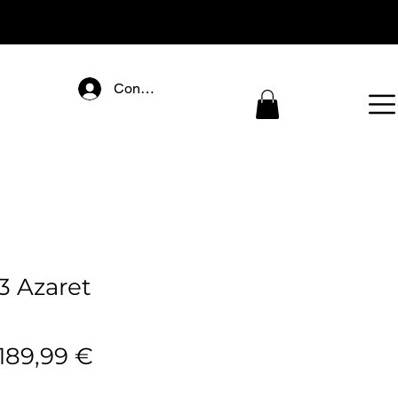
Connectez-vous
3 Azaret
Precio
Precio
189,99 €
de