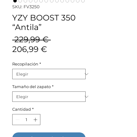
SKU: FV3250
YZY BOOST 350
“Antila”
Precio
 229,99 € 
Precio
206,99 €
de
Recopilación
*
oferta
Tamaño del zapato
*
Cantidad
*