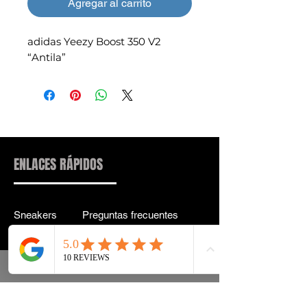
Agregar al carrito
adidas Yeezy Boost 350 V2
“Antila”
ENLACES RÁPIDOS
Sneakers
Preguntas frecuentes
Streetwear
Entrega y entrega Atrás
Accesorios
política de confidencialidad
Instagram
Términos y condiciones
Términos