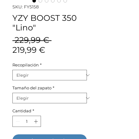
SKU: FY5158
YZY BOOST 350
"Lino"
Precio
 229,99 € 
Precio
219,99 €
de
Recopilación
*
oferta
Tamaño del zapato
*
Cantidad
*