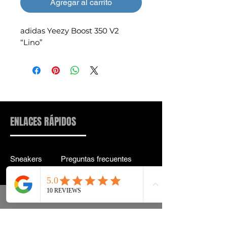
Agregar al carrito
adidas Yeezy Boost 350 V2
“Lino”
ENLACES RÁPIDOS
Sneakers
Preguntas frecuentes
Streetwear
Entrega y entrega Atrás
Accesorios
política de confidencialidad
Instagram
Términos y condiciones
Términos